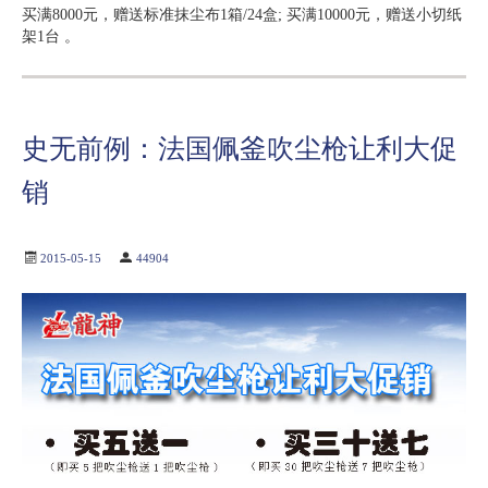
买满8000元，赠送标准抹尘布1箱/24盒; 买满10000元，赠送小切纸
架1台 。
史无前例：法国佩釜吹尘枪让利大促
销
2015-05-15
44904