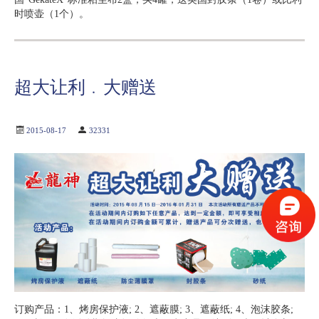
时喷壶（1个）。
超大让利﹒大赠送
2015-08-17
32331
订购产品：1、烤房保护液; 2、遮蔽膜; 3、遮蔽纸; 4、泡沫胶条;