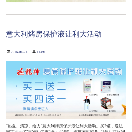
意大利烤房保护液让利大活动
2016-06-24
11491
“热夏、清凉、给力”意大利烤房保护液让利大活动。买2罐，送法
国“GekateX”标准粘尘布2盒；买4罐，送英国封胶条（1卷）或比利