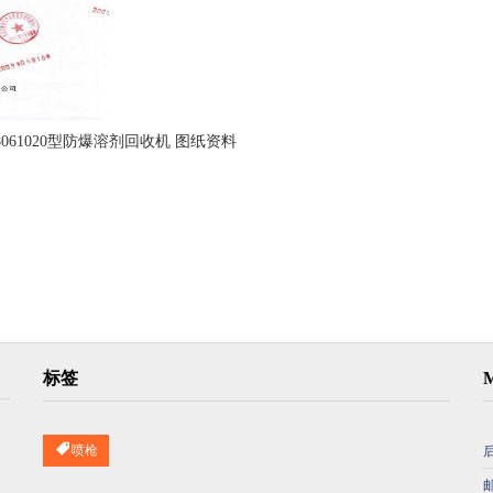
38061020型防爆溶剂回收机 图纸资料
标签
喷枪