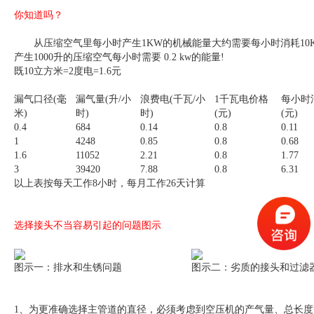
你知道吗？
从压缩空气里每小时产生1KW的机械能量大约需要每小时消耗10K
产生1000升的压缩空气每小时需要 0.2 kw的能量!
既10立方米=2度电=1.6元
漏气口径(毫
漏气量(升/小
浪费电(千瓦/小
1千瓦电价格
每小时
米)
时)
时)
(元)
(元)
0.4
684
0.14
0.8
0.11
1
4248
0.85
0.8
0.68
1.6
11052
2.21
0.8
1.77
3
39420
7.88
0.8
6.31
以上表按每天工作8小时，每月工作26天计算
选择接头不当容易引起的问题图示
图示一：排水和生锈问题
图示二：劣质的接头和过滤
1、为更准确选择主管道的直径，必须考虑到空压机的产气量、总长度