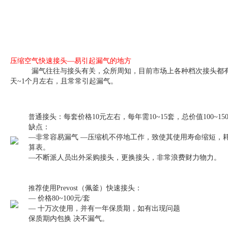
压缩空气快速接头—易引起漏气的地方
漏气往往与接头有关，众所周知，目前市场上各种档次接头都有，
天~1个月左右，且常常引起漏气。
普
通接头：每套价格10元左右，每年需10~15套，总价值100~15
缺点：
—非常容易漏气 —压缩机不停地工作，致使其使用寿命缩短，耗
算表。
—不断派人员出外采购接头，更换接头，非常浪费财力物力。
推
荐使用Prevost（佩釜）快速接头：
— 价格80~100元/套
— 十万次使用，并有一年保质期，如有出现问题
保质期内包换 决不漏气。